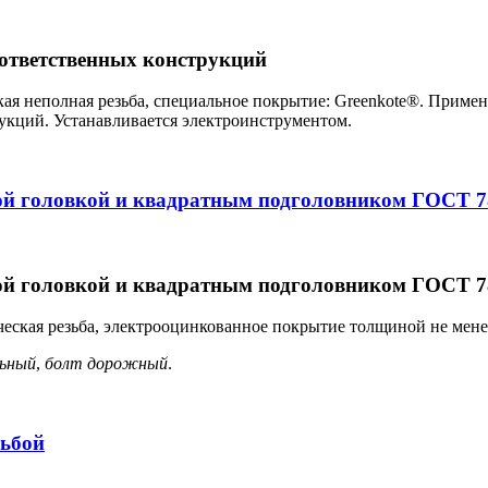
оответственных конструкций
я неполная резьба, специальное покрытие: Greenkote®. Примен
укций. Устанавливается электроинструментом.
й головкой и квадратным подголовником ГОСТ 78
й головкой и квадратным подголовником ГОСТ 78
ская резьба, электрооцинкованное покрытие толщиной не менее 5
льный
,
болт дорожный
.
зьбой