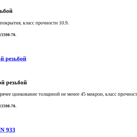
зьбой
 покрытия, класс прочности 10.9.
15598-70
.
й резьбой
ой резьбой
орячее цинкование толщиной не менее 45 микрон, класс прочност
15598-70
.
N 933