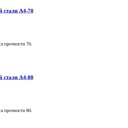
 стали A4-70
са прочности 70.
 стали A4-80
са прочности 80.