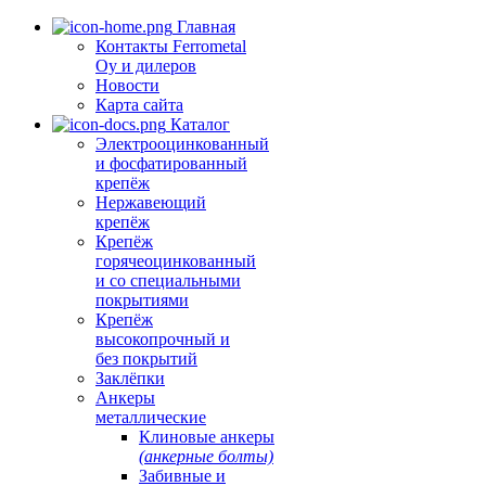
Главная
Контакты Ferrometal
Oy и дилеров
Новости
Карта сайта
Каталог
Электрооцинкованный
и фосфатированный
крепёж
Нержавеющий
крепёж
Крепёж
горячеоцинкованный
и со специальными
покрытиями
Крепёж
высокопрочный и
без покрытий
Заклёпки
Анкеры
металлические
Клиновые анкеры
(анкерные болты)
Забивные и